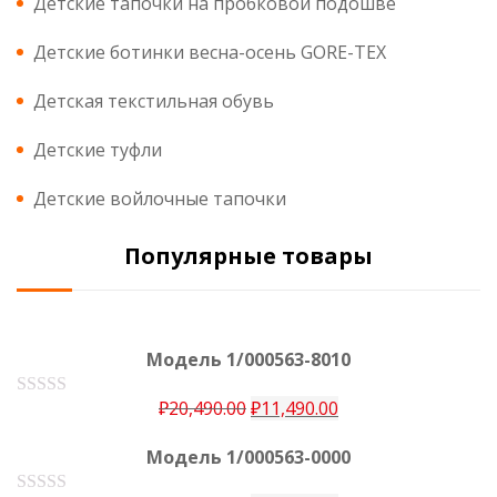
Детские тапочки на пробковой подошве
Детские ботинки весна-осень GORE-TEX
Детская текстильная обувь
Детские туфли
Детские войлочные тапочки
Популярные товары
Модель 1/000563-8010
₽
20,490.00
₽
11,490.00
О
ц
е
Модель 1/000563-0000
н
к