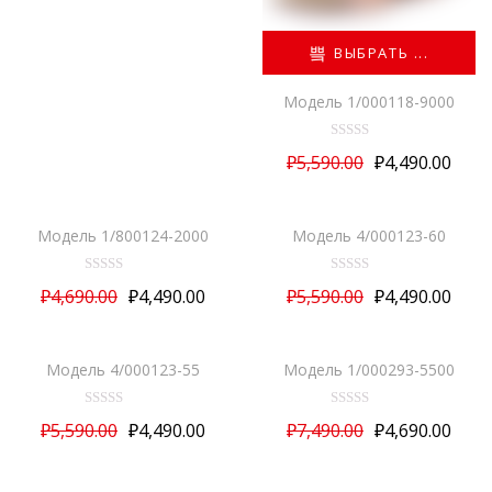
а
0
и
ВЫБРАТЬ ...
з
5
Модель 1/000118-9000
О
₽
5,590.00
₽
4,490.00
ц
е
ВЫБРАТЬ ...
ВЫБРАТЬ ...
н
к
а
Модель 1/800124-2000
Модель 4/000123-60
0
и
з
О
О
5
₽
4,690.00
₽
4,490.00
₽
5,590.00
₽
4,490.00
ц
ц
е
е
ВЫБРАТЬ ...
ВЫБРАТЬ ...
н
н
к
к
а
а
Модель 4/000123-55
Модель 1/000293-5500
0
0
и
и
NEW
з
з
О
О
5
5
₽
5,590.00
₽
4,490.00
₽
7,490.00
₽
4,690.00
ц
ц
е
е
ВЫБРАТЬ ...
ВЫБРАТЬ ...
н
н
к
к
а
а