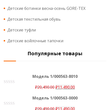
Детские ботинки весна-осень GORE-TEX
Детская текстильная обувь
Детские туфли
Детские войлочные тапочки
Популярные товары
Модель 1/000563-8010
₽
20,490.00
₽
11,490.00
О
ц
е
Модель 1/000563-0000
н
к
а
₽
20,490.00
₽
11,490.00
О