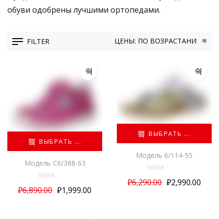
обуви одобрены лучшими ортопедами.
FILTER
ВЫБРАТЬ ...
ВЫБРАТЬ ...
Модель 6/114-95
Модель С6/388-63
О
₽
6,290.00
₽
2,990.00
ц
О
₽
6,890.00
₽
1,999.00
е
ц
н
е
ВЫБРАТЬ ...
к
н
а
к
а
0