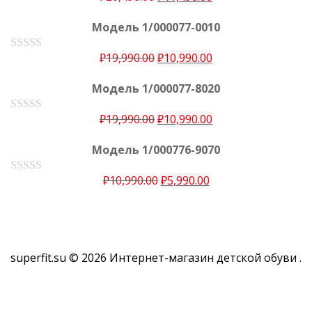
0
ц
е
и
Модель 1/000077-0010
н
з
к
5
а
₽
19,990.00
₽
10,990.00
О
0
ц
е
и
Модель 1/000077-8020
н
з
к
5
а
₽
19,990.00
₽
10,990.00
О
0
ц
е
и
Модель 1/000776-9070
н
з
к
5
а
₽
10,990.00
₽
5,990.00
О
0
ц
е
и
н
з
к
5
а
0
superfit.su © 2026
Интернет-магазин детской обуви
.
и
з
5