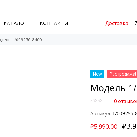
Доставка
7
КАТАЛОГ
КОНТАКТЫ
дель 1/009256-8400
New
Распродажа!
Модель 1/
0
отзыво
О
ц
Артикул:
1/009256-
е
н
₽
3,
к
₽
5,990.00
а
0