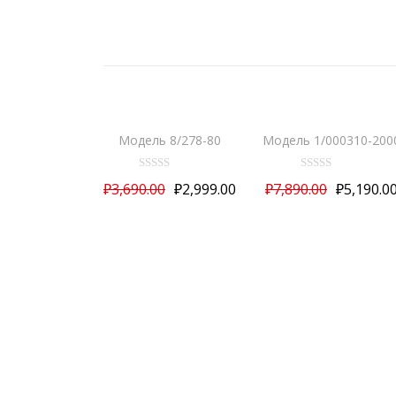
РАСПРОДАЖА!
РАСПРОДАЖА!
Модель 8/278-80
Модель 1/000310-200
О
О
₽
3,690.00
₽
2,999.00
₽
7,890.00
₽
5,190.0
ц
ц
е
е
н
н
к
к
а
а
0
0
и
и
з
з
5
5