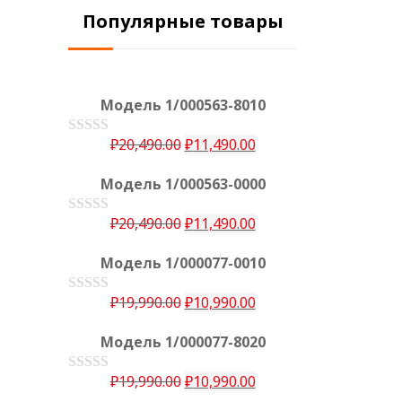
Популярные товары
Модель 1/000563-8010
₽
20,490.00
₽
11,490.00
О
ц
е
Модель 1/000563-0000
н
к
а
₽
20,490.00
₽
11,490.00
О
0
ц
е
и
Модель 1/000077-0010
н
з
к
5
а
₽
19,990.00
₽
10,990.00
О
0
ц
е
и
Модель 1/000077-8020
н
з
к
5
а
₽
19,990.00
₽
10,990.00
О
0
ц