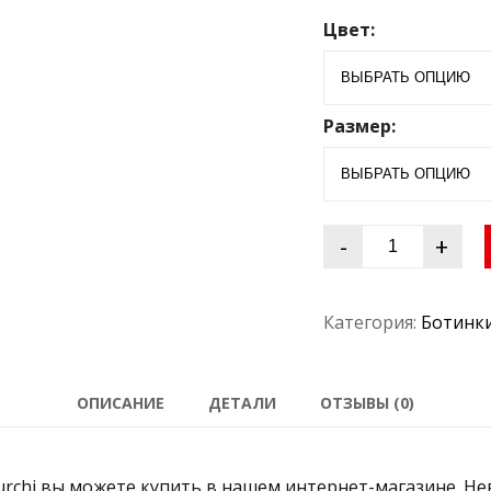
0
Цвет:
и
з
5
Размер:
-
+
Категория:
Ботинки
ОПИСАНИЕ
ДЕТАЛИ
ОТЗЫВЫ (0)
chi вы можете купить в нашем интернет-магазине. Нев