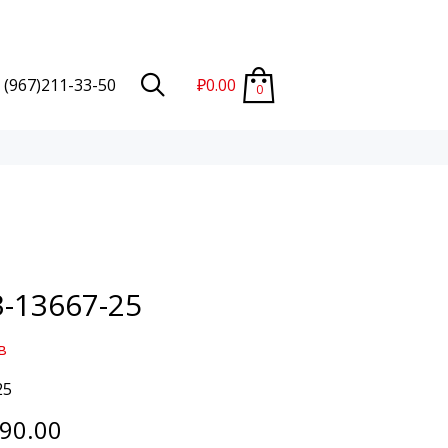
 (967)211-33-50
₽
0.00
0
-13667-25
в
25
190.00