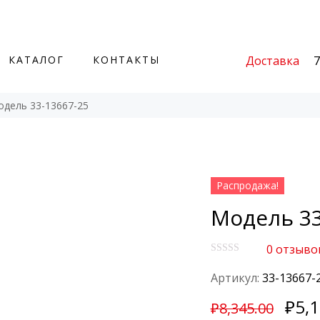
Доставка
7
КАТАЛОГ
КОНТАКТЫ
дель 33-13667-25
Распродажа!
Модель 33
0
отзыво
О
ц
Артикул:
33-13667-
е
н
₽
5,
к
₽
8,345.00
а