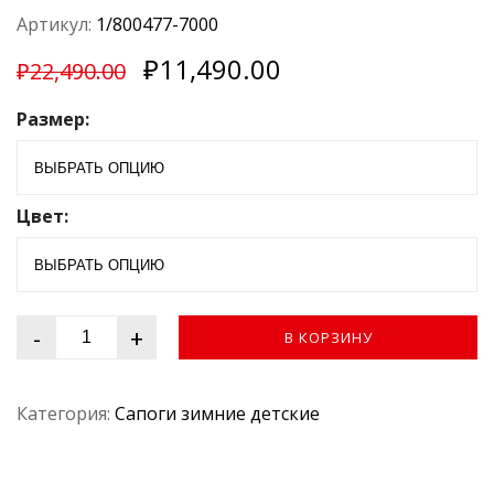
О
ц
Артикул:
1/800477-7000
е
н
₽
11,490.00
к
₽
22,490.00
а
0
Размер:
и
з
5
Цвет:
-
+
В КОРЗИНУ
Категория:
Сапоги зимние детские