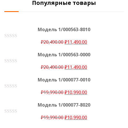
Популярные товары
Модель 1/000563-8010
₽
20,490.00
₽
11,490.00
О
ц
е
Модель 1/000563-0000
н
к
а
₽
20,490.00
₽
11,490.00
О
0
ц
е
и
Модель 1/000077-0010
н
з
к
5
а
₽
19,990.00
₽
10,990.00
О
0
ц
е
и
Модель 1/000077-8020
н
з
к
5
а
₽
19,990.00
₽
10,990.00
О
0
ц
е