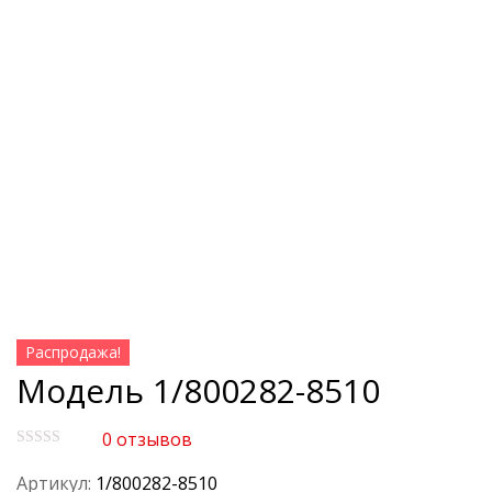
Распродажа!
Модель 1/800282-8510
0
отзывов
О
ц
Артикул:
1/800282-8510
е