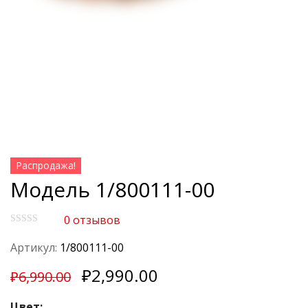
Распродажа!
Модель 1/800111-00
0
отзывов
О
ц
Артикул:
1/800111-00
е
н
₽
2,990.00
к
₽
6,990.00
а
0
Цвет:
и