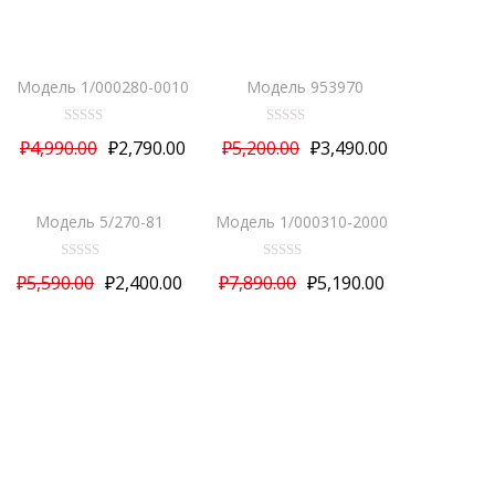
ВЫБРАТЬ ...
ВЫБРАТЬ ...
Модель 1/000280-0010
Модель 953970
О
О
₽
4,990.00
₽
2,790.00
₽
5,200.00
₽
3,490.00
ц
ц
е
е
ВЫБРАТЬ ...
ВЫБРАТЬ ...
н
н
к
к
а
а
Модель 5/270-81
Модель 1/000310-2000
0
0
и
и
з
з
О
О
5
5
₽
5,590.00
₽
2,400.00
₽
7,890.00
₽
5,190.00
ц
ц
е
е
н
н
к
к
а
а
0
0
и
и
з
з
5
5