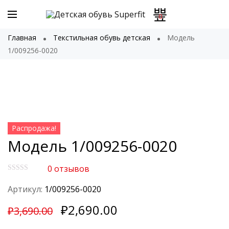
0
Главная
Текстильная обувь детская
Модель
1/009256-0020
Распродажа!
Модель 1/009256-0020
0
отзывов
О
ц
Артикул:
1/009256-0020
е
н
₽
2,690.00
к
₽
3,690.00
а
0