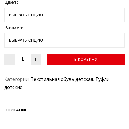
Цвет:
и
з
5
Размер:
-
+
В КОРЗИНУ
Категории:
Текстильная обувь детская
,
Туфли
детские
ОПИСАНИЕ