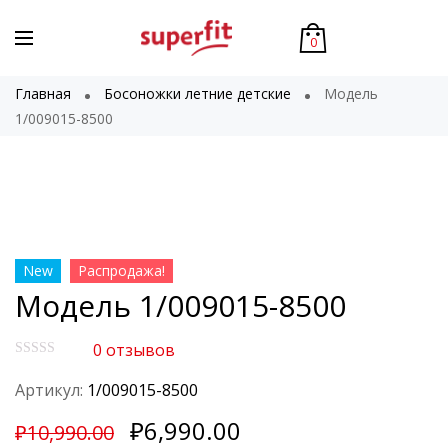
0
Главная
Босоножки летние детские
Модель
1/009015-8500
New
Распродажа!
Модель 1/009015-8500
0
отзывов
О
ц
Артикул:
1/009015-8500
е
н
₽
6,990.00
к
₽
10,990.00
а