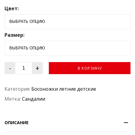
0
Цвет:
и
з
5
Размер:
-
+
В КОРЗИНУ
Категория:
Босоножки летние детские
Метка:
Сандалии
ОПИСАНИЕ