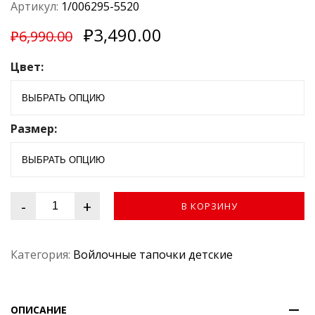
ц
Артикул:
1/006295-5520
е
н
₽
3,490.00
к
₽
6,990.00
а
0
Цвет:
и
з
5
Размер:
-
+
В КОРЗИНУ
Категория:
Войлочные тапочки детские
ОПИСАНИЕ