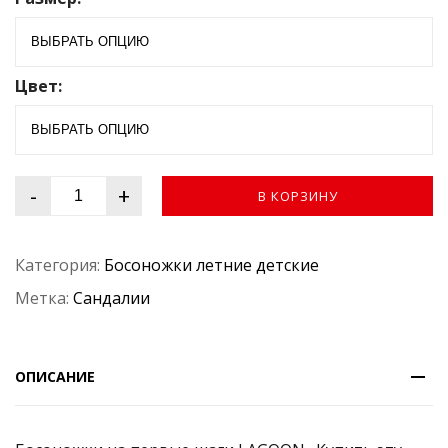
з
5
Цвет:
-
+
В КОРЗИНУ
Категория:
Босоножки летние детские
Метка:
Сандалии
ОПИСАНИЕ