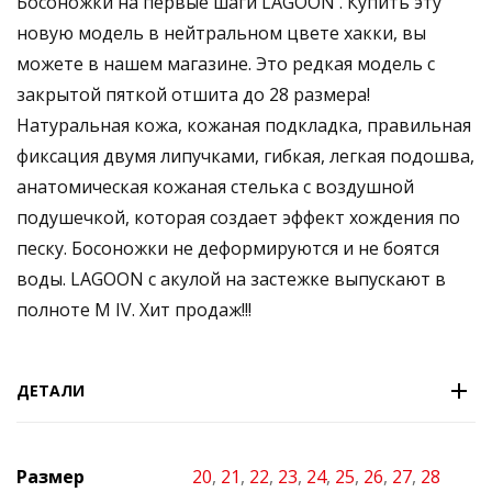
Босоножки на первые шаги LAGOON . Купить эту
новую модель в нейтральном цвете хакки, вы
можете в нашем магазине. Это редкая модель с
закрытой пяткой отшита до 28 размера!
Натуральная кожа, кожаная подкладка, правильная
фиксация двумя липучками, гибкая, легкая подошва,
анатомическая кожаная стелька с воздушной
подушечкой, которая создает эффект хождения по
песку. Босоножки не деформируются и не боятся
воды. LAGOON с акулой на застежке выпускают в
полноте M IV. Хит продаж!!!
ДЕТАЛИ
Размер
20
,
21
,
22
,
23
,
24
,
25
,
26
,
27
,
28