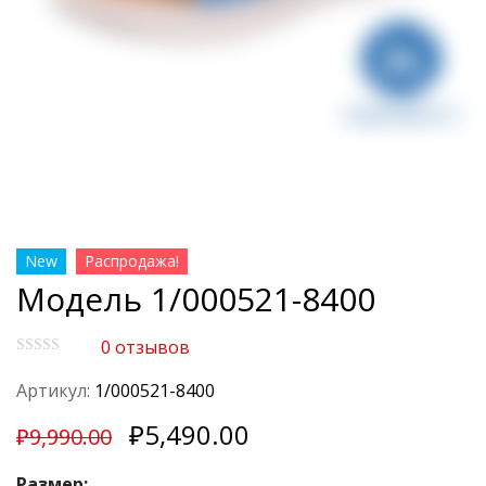
New
Распродажа!
Модель 1/000521-8400
0
отзывов
О
ц
Артикул:
1/000521-8400
е
н
₽
5,490.00
к
₽
9,990.00
а
0
Размер:
и