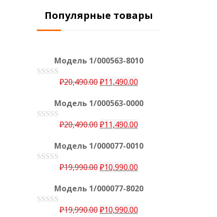
Популярные товары
Модель 1/000563-8010
₽
20,490.00
₽
11,490.00
О
ц
е
Модель 1/000563-0000
н
к
а
₽
20,490.00
₽
11,490.00
О
0
ц
е
и
Модель 1/000077-0010
н
з
к
5
а
₽
19,990.00
₽
10,990.00
О
0
ц
е
и
Модель 1/000077-8020
н
з
к
5
а
₽
19,990.00
₽
10,990.00
О